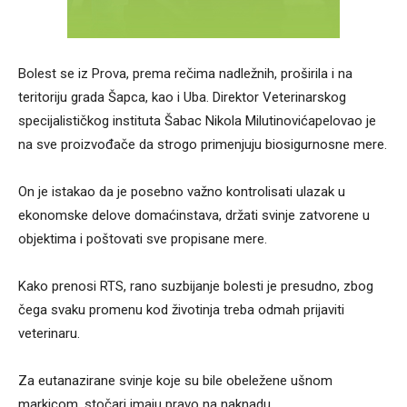
Bolest se iz Prova, prema rečima nadležnih, proširila i na
teritoriju grada Šapca, kao i Uba. Direktor Veterinarskog
specijalističkog instituta Šabac Nikola Milutinovićapelovao je
na sve proizvođače da strogo primenjuju biosigurnosne mere.
On je istakao da je posebno važno kontrolisati ulazak u
ekonomske delove domaćinstava, držati svinje zatvorene u
objektima i poštovati sve propisane mere.
Kako prenosi RTS, rano suzbijanje bolesti je presudno, zbog
čega svaku promenu kod životinja treba odmah prijaviti
veterinaru.
Za eutanazirane svinje koje su bile obeležene ušnom
markicom, stočari imaju pravo na naknadu.