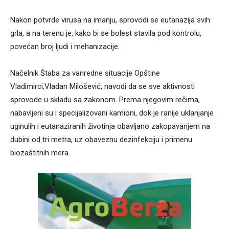
Nakon potvrde virusa na imanju, sprovodi se eutanazija svih
grla, a na terenu je, kako bi se bolest stavila pod kontrolu,
povećan broj ljudi i mehanizacije.
Načelnik Štaba za vanredne situacije Opštine
Vladimirci,Vladan Milošević, navodi da se sve aktivnosti
sprovode u skladu sa zakonom. Prema njegovim rečima,
nabavljeni su i specijalizovani kamioni, dok je ranije uklanjanje
uginulih i eutanaziranih životinja obavljano zakopavanjem na
dubini od tri metra, uz obaveznu dezinfekciju i primenu
biozaštitnih mera.