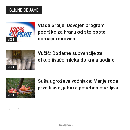
SLIČNE OBJAVE
Vlada Srbije: Usvojen program
podrške za hranu od sto posto
domaćih sirovina
VESTI
Vučić: Dodatne subvencije za
otkupljivače mleka do kraja godine
VESTI
Suša ugrožava voćnjake: Manje roda
prve klase, jabuka posebno osetljiva
VESTI
- Reklama -