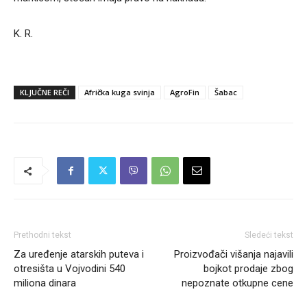
K. R.
KLJUČNE REČI
Afrička kuga svinja
AgroFin
Šabac
Prethodni tekst
Sledeći tekst
Za uređenje atarskih puteva i
Proizvođači višanja najavili
otresišta u Vojvodini 540
bojkot prodaje zbog
miliona dinara
nepoznate otkupne cene