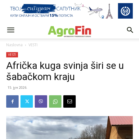
Naslovna
VESTI
VESTI
Afrička kuga svinja širi se u
šabačkom kraju
15. јун 2026.