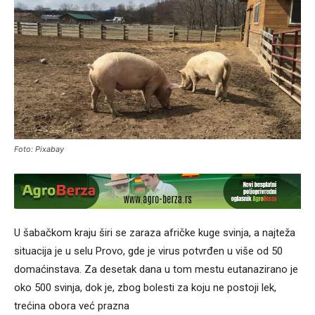
Foto: Pixabay
U šabačkom kraju širi se zaraza afričke kuge svinja, a najteža
situacija je u selu Provo, gde je virus potvrđen u više od 50
domaćinstava. Za desetak dana u tom mestu eutanazirano je
oko 500 svinja, dok je, zbog bolesti za koju ne postoji lek,
trećina obora već prazna