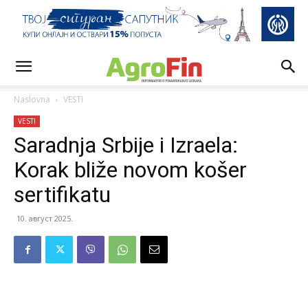
Naslovna
VESTI
VESTI
Saradnja Srbije i Izraela:
Korak bliže novom košer
sertifikatu
10. август 2025.