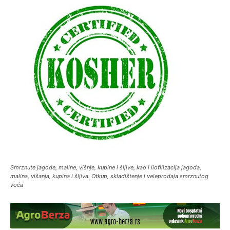
Smrznute jagode, maline, višnje, kupine i šljive, kao i liofilizacija jagoda,
malina, višanja, kupina i šljiva. Otkup, skladištenje i veleprodaja smrznutog
voća