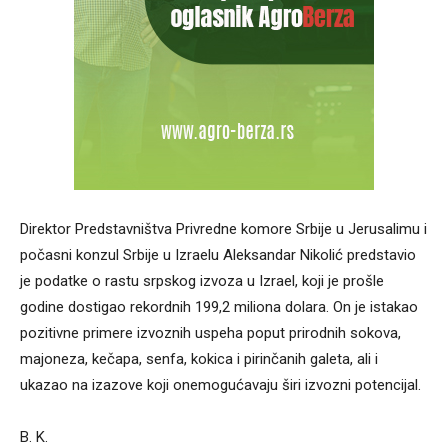
Direktor Predstavništva Privredne komore Srbije u Jerusalimu i
počasni konzul Srbije u Izraelu Aleksandar Nikolić predstavio
je podatke o rastu srpskog izvoza u Izrael, koji je prošle
godine dostigao rekordnih 199,2 miliona dolara. On je istakao
pozitivne primere izvoznih uspeha poput prirodnih sokova,
majoneza, kečapa, senfa, kokica i pirinčanih galeta, ali i
ukazao na izazove koji onemogućavaju širi izvozni potencijal.
B. K.