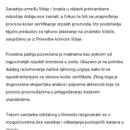
Saradnja između Srbije i Izraela u oblasti prehrambene
industrije dobija novi zamah, a fokus će biti na unapređenju
procesa košer sertifikacije srpskih proizvoda, što predstavlja
ključni preduslov za njihovo plasiranje na izraelsko tržište,
saopšteno je iz Privredne komore Srbije.
Posebna pažnja posvećena je malinama kao jednom od
najpoznatijih srpskih brendova u svetu. Ukazano je na potrebu
dubljeg razumevanja načina njihovog uzgoja, kako bi se
ispunili kriterijumi za obnovu košer sertifikata. Zbog toga je
dogovorena ekspertska analiza i priprema aktivnosti koje će
pomoći proizvođačima u prilagođavanju traženim
standardima.
Tokom sastanka održanog u Knesetu razgovaralo se o
mogućnostima šire saradnje i otklanjanja postojećih barijera u
izvozu.