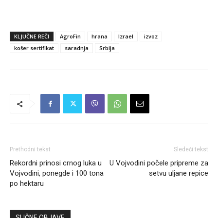
KLJUČNE REČI
AgroFin
hrana
Izrael
izvoz
košer sertifikat
saradnja
Srbija
Prethodni tekst
Sledeći tekst
Rekordni prinosi crnog luka u
U Vojvodini počele pripreme za
Vojvodini, ponegde i 100 tona
setvu uljane repice
po hektaru
SLIČNE OBJAVE