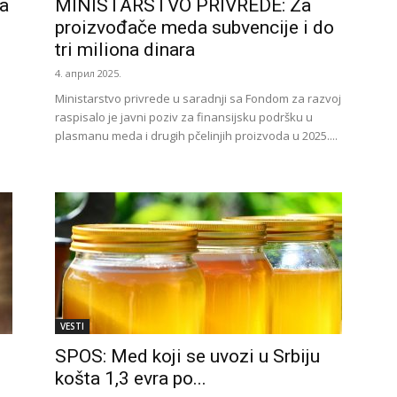
ta
MINISTARSTVO PRIVREDE: Za
proizvođače meda subvencije i do
tri miliona dinara
4. април 2025.
Ministarstvo privrede u saradnji sa Fondom za razvoj
raspisalo je javni poziv za finansijsku podršku u
plasmanu meda i drugih pčelinjih proizvoda u 2025....
VESTI
SPOS: Med koji se uvozi u Srbiju
košta 1,3 evra po...