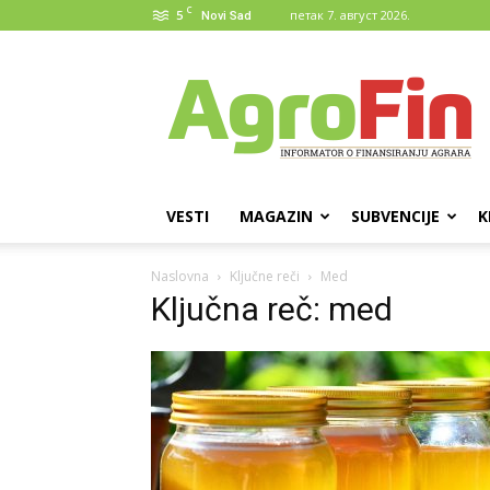
C
5
петак 7. август 2026.
Novi Sad
AgroFin
VESTI
MAGAZIN
SUBVENCIJE
K
Naslovna
Ključne reči
Med
Ključna reč: med