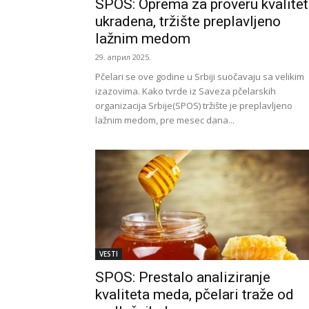
SPOS: Oprema za proveru kvalite
ukradena, tržište preplavljeno
lažnim medom
29. април 2025.
Pčelari se ove godine u Srbiji suočavaju sa velikim
izazovima. Kako tvrde iz Saveza pčelarskih
organizacija Srbije(SPOS) tržište je preplavljeno
lažnim medom, pre mesec dana...
VESTI
SPOS: Prestalo analiziranje
kvaliteta meda, pčelari traže od