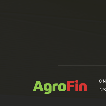
O 
INF