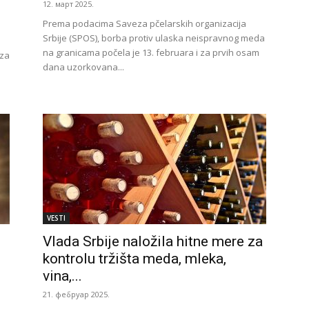
12. март 2025.
Prema podacima Saveza pčelarskih organizacija
Srbije (SPOS), borba protiv ulaska neispravnog meda
na granicama počela je 13. februara i za prvih osam
 za
dana uzorkovana...
VESTI
Vlada Srbije naložila hitne mere za
kontrolu tržišta meda, mleka,
vina,...
21. фебруар 2025.