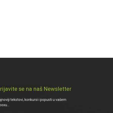
rijavite se na naš Newsletter
jnoviji tekstovi, konkursi i popusti u vašem
boxu...