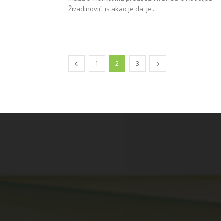
Živadinović istakao je da je...
1
2
3