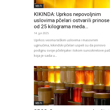
VESTI
KIKINDA: Uprkos nepovoljnim
uslovima pčelari ostvarili prinose
od 25 kilograma meda...
14. јул 2025.
Uprkos veoma teškim uslovima i masovnim
uginućima, kikindski pčelari uspeli su da ponovo
podignu svoje pčelinjake i tokom suncokretove paš
koja je sada u...
VESTI