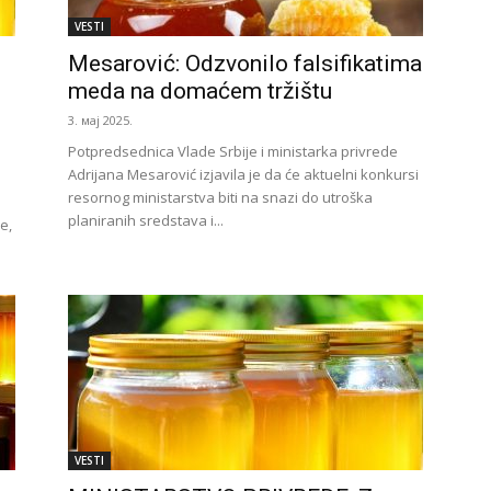
VESTI
Mesarović: Odzvonilo falsifikatima
meda na domaćem tržištu
3. мај 2025.
Potpredsednica Vlade Srbije i ministarka privrede
Adrijana Mesarović izjavila je da će aktuelni konkursi
resornog ministarstva biti na snazi do utroška
planiranih sredstava i...
e,
VESTI