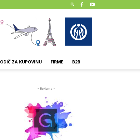
ODIČ ZA KUPOVINU
FIRME
B2B
- Reklama -