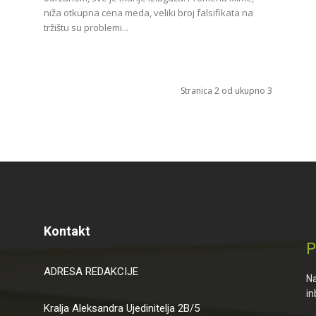
niža otkupna cena meda, veliki broj falsifikata na
tržištu su problemi...
Stranica 2 od ukupno 3
Kontakt
P
ADRESA REDAKCIJE
Na
in
Kralja Aleksandra Ujedinitelja 2B/5