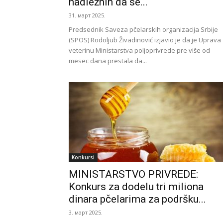
nadležnih da se...
31. март 2025.
Predsednik Saveza pčelarskih organizacija Srbije
(SPOS) Rodoljub Živadinović izjavio je da je Uprava
veterinu Ministarstva poljoprivrede pre više od
mesec dana prestala da...
Konkursi
MINISTARSTVO PRIVREDE:
Konkurs za dodelu tri miliona
dinara pčelarima za podršku...
3. март 2025.