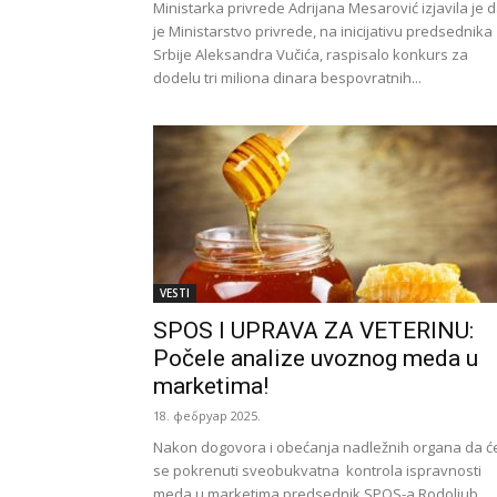
Ministarka privrede Adrijana Mesarović izjavila je 
je Ministarstvo privrede, na inicijativu predsednika
Srbije Aleksandra Vučića, raspisalo konkurs za
dodelu tri miliona dinara bespovratnih...
VESTI
SPOS I UPRAVA ZA VETERINU:
Počele analize uvoznog meda u
marketima!
18. фебруар 2025.
Nakon dogovora i obećanja nadležnih organa da ć
se pokrenuti sveobukvatna kontrola ispravnosti
meda u marketima predsednik SPOS-a Rodoljub