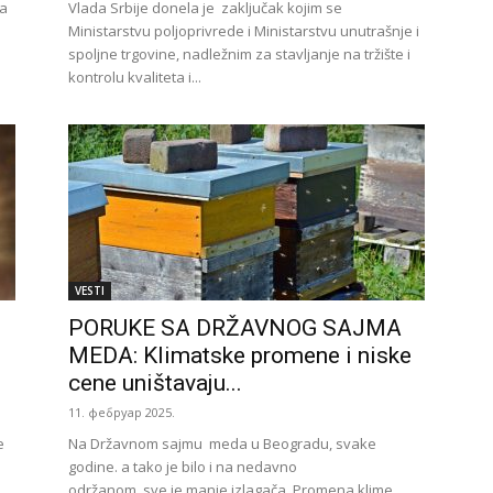
da
Vlada Srbije donela je zaključak kojim se
Ministarstvu poljoprivrede i Ministarstvu unutrašnje i
spoljne trgovine, nadležnim za stavljanje na tržište i
kontrolu kvaliteta i...
VESTI
PORUKE SA DRŽAVNOG SAJMA
MEDA: Klimatske promene i niske
cene uništavaju...
11. фебруар 2025.
e
Na Državnom sajmu meda u Beogradu, svake
godine. a tako je bilo i na nedavno
održanom, sve je manje izlagača. Promena klime,