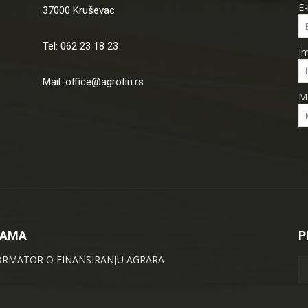
E-
37000 Kruševac
Tel: 062 23 18 23
I
Mail: office@agrofin.rs
M
NAMA
P
ORMATOR O FINANSIRANJU AGRARA