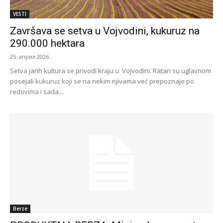
VESTI
Završava se setva u Vojvodini, kukuruz na
290.000 hektara
25. април 2026.
Setva jarih kultura se privodi kraju u Vojvodini. Ratari su uglavnom
posejali kukuruz koji se na nekim njivama već prepoznaje po
redovima i sada...
Berze