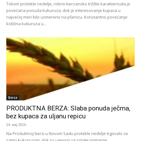
Tokom protekle nedelje, robno-berzansko tržište karakterisala je
povećana ponuda kukuruza, dok je interesovanje kupaca u
najvećoj meri bilo usmereno na pšenicu. Konstantno povećanje
količina kukuruza u...
Berze
PRODUKTNA BERZA: Slaba ponuda ječma,
bez kupaca za uljanu repicu
24. мај 2026.
Na Produktnoj berzi u Novom Sadu protekle nedelje trgovalo se
samo kukuruzom, dok su ugovori za ostale primarne