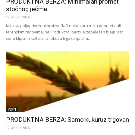
PRODUKTNA BERZA: Minimalan promet
stočnog ječma
19. април 2026.
Iako su poljoprivredni proizvođači nakon praznika prioritet dali
terenskim radovima, na Produktnoj berzi je zabeležen blagi rast
cena ključnih kultura. U fokusu trgovanja bila...
VESTI
PRODUKTNA BERZA: Samo kukuruz trgovan
12. април 2026.