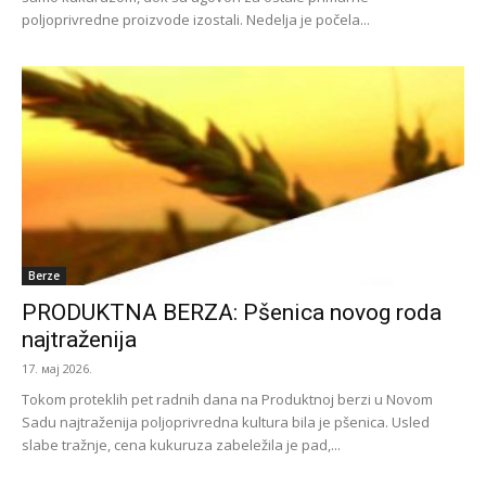
poljoprivredne proizvode izostali. Nedelja je počela...
Berze
PRODUKTNA BERZA: Pšenica novog roda
najtraženija
17. мај 2026.
Tokom proteklih pet radnih dana na Produktnoj berzi u Novom
Sadu najtraženija poljoprivredna kultura bila je pšenica. Usled
slabe tražnje, cena kukuruza zabeležila je pad,...