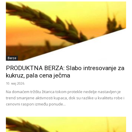
Berze
PRODUKTNA BERZA: Slabo intresovanje za
kukruz, pala cena ječma
10. мај 2026.
Na domaćem tržištu žitarica tokom protekle nedelje nastavljen je
trend smanjene aktivnosti kupaca, dok su razlike u kvalitetu robe i
cenovni raspon između ponude...