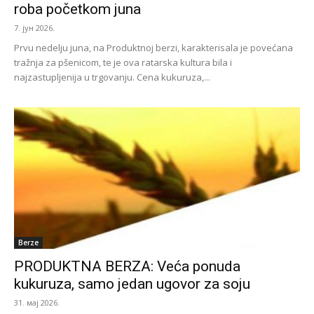
roba početkom juna
7. јун 2026.
Prvu nedelju juna, na Produktnoj berzi, karakterisala je povećana
tražnja za pšenicom, te je ova ratarska kultura bila i
najzastupljenija u trgovanju. Cena kukuruza,...
Berze
PRODUKTNA BERZA: Veća ponuda
kukuruza, samo jedan ugovor za soju
31. мај 2026.