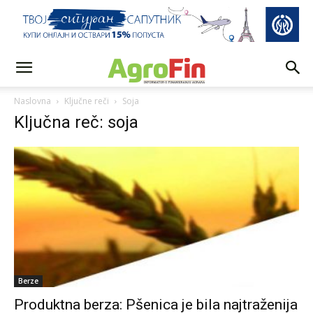
Naslovna
Ključne reči
Soja
Ključna reč: soja
Berze
Produktna berza: Pšenica je bila najtraženija