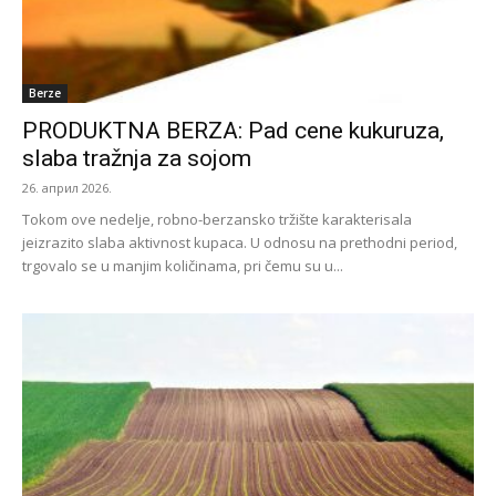
Berze
PRODUKTNA BERZA: Pad cene kukuruza,
slaba tražnja za sojom
26. април 2026.
Tokom ove nedelje, robno-berzansko tržište karakterisala
jeizrazito slaba aktivnost kupaca. U odnosu na prethodni period,
trgovalo se u manjim količinama, pri čemu su u...