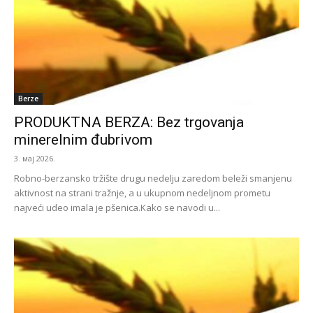
Berze
PRODUKTNA BERZA: Bez trgovanja
minerelnim đubrivom
3. мај 2026.
Robno-berzansko tržište drugu nedelju zaredom beleži smanjenu
aktivnost na strani tražnje, a u ukupnom nedeljnom prometu
najveći udeo imala je pšenica.Kako se navodi u...