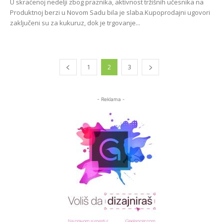
U skraćenoj nedelji zbog praznika, aktivnost tržišnih učesnika na
Produktnoj berzi u Novom Sadu bila je slaba.Kupoprodajni ugovori
zaključeni su za kukuruz, dok je trgovanje...
1
2
3
- Reklama -