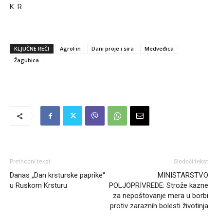
K. R.
KLJUČNE REČI
AgroFin
Dani proje i sira
Medveđica
Žagubica
Prethodni tekst
Sledeći tekst
Danas „Dan krsturske paprike“
MINISTARSTVO
u Ruskom Krsturu
POLJOPRIVREDE: Strože kazne
za nepoštovanje mera u borbi
protiv zaraznih bolesti životinja