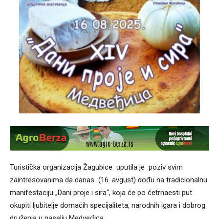
Turistička organizacija Žagubice uputila je poziv svim
zaintresovanima da danas (16. avgust) dođu na tradicionalnu
manifestaciju „Dani proje i sira“, koja će po četrnaesti put
okupiti ljubitelje domaćih specijaliteta, narodnih igara i dobrog
druženja u naselju Medveđica.