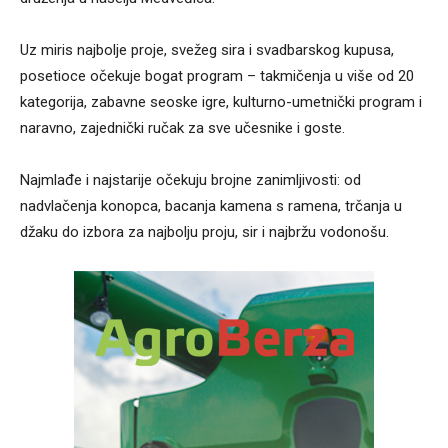
Uz miris najbolje proje, svežeg sira i svadbarskog kupusa,
posetioce očekuje bogat program – takmičenja u više od 20
kategorija, zabavne seoske igre, kulturno-umetnički program i
naravno, zajednički ručak za sve učesnike i goste.
Najmlađe i najstarije očekuju brojne zanimljivosti: od
nadvlačenja konopca, bacanja kamena s ramena, trčanja u
džaku do izbora za najbolju proju, sir i najbržu vodonošu.