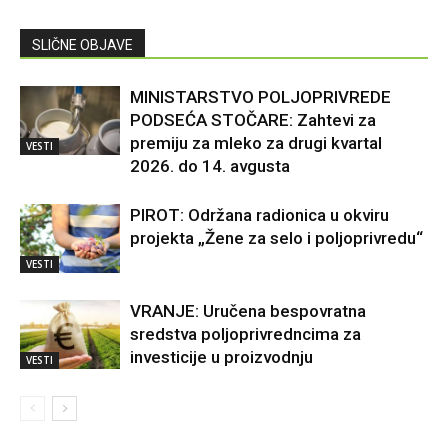
SLIČNE OBJAVE
MINISTARSTVO POLJOPRIVREDE
PODSEĆA STOČARE: Zahtevi za
premiju za mleko za drugi kvartal
VESTI
2026. do 14. avgusta
PIROT: Održana radionica u okviru
projekta „Žene za selo i poljoprivredu“
VESTI
VRANJE: Uručena bespovratna
sredstva poljoprivredncima za
investicije u proizvodnju
VESTI