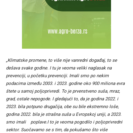
„Klimatske promene, to više nije vanredni događaj, to se
dešava svake godine. I tu je veoma veliki naglasak na
prevenciji, u početku prevenciji. Imali smo po nekim
podacima između 2003. i 2023. godine oko 900 miliona evra
štete u samoj poljoprivredi. To je prvenstveno suša, mraz,
grad, ostale nepogode. I gledajući to, da je godina 2022. i
2023. bila potpuno drugačija, obe su bile ekstremno loše,
godina 2022. bila je strašna suša u Evropskoj uniji, a 2023.
smo imali poplave.I to je veoma pogodilo i poljoprivredni
sektor. Suočavamo se s tim, da pokušamo što više