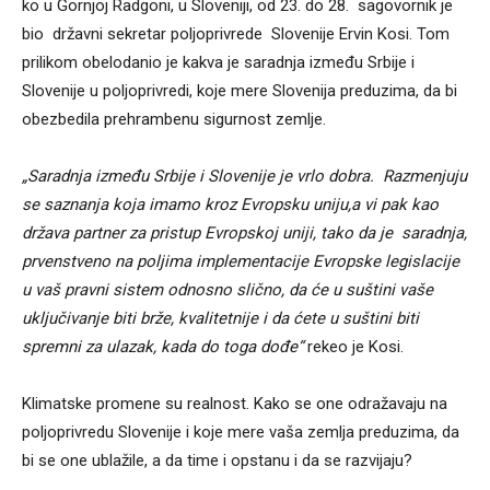
ko u Gornjoj Radgoni, u Sloveniji, od 23. do 28. sagovornik je
bio državni sekretar poljoprivrede Slovenije Ervin Kosi. Tom
prilikom obelodanio je kakva je saradnja između Srbije i
Slovenije u poljoprivredi, koje mere Slovenija preduzima, da bi
obezbedila prehrambenu sigurnost zemlje.
„Saradnja između Srbije i Slovenije je vrlo dobra. Razmenjuju
se saznanja koja imamo kroz Evropsku uniju,a vi pak kao
država partner za pristup Evropskoj uniji, tako da je saradnja,
prvenstveno na poljima implementacije Evropske legislacije
u vaš pravni sistem odnosno slično, da će u suštini vaše
uključivanje biti brže, kvalitetnije i da ćete u suštini biti
spremni za ulazak, kada do toga dođe“
rekeo je Kosi.
Klimatske promene su realnost. Kako se one odražavaju na
poljoprivredu Slovenije i koje mere vaša zemlja preduzima, da
bi se one ublažile, a da time i opstanu i da se razvijaju?