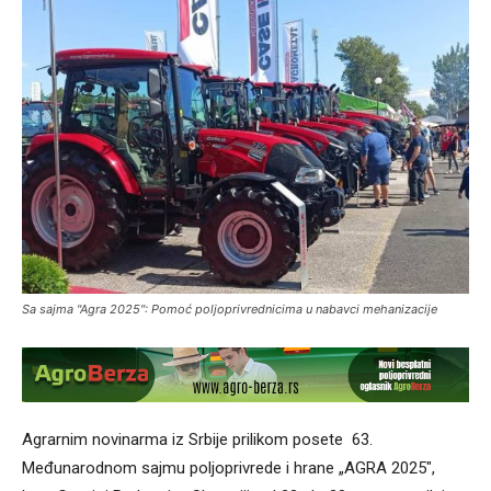
Sa sajma "Agra 2025": Pomoć poljoprivrednicima u nabavci mehanizacije
Agrarnim novinarma iz Srbije prilikom posete 63.
Međunarodnom sajmu poljoprivrede i hrane „AGRA 2025″,