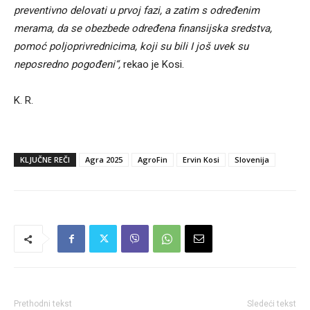
preventivno delovati u prvoj fazi, a zatim s određenim
merama, da se obezbede određena finansijska sredstva,
pomoć poljoprivrednicima, koji su bili I još uvek su
neposredno pogođeni“,
rekao je Kosi.
K. R.
KLJUČNE REČI
Agra 2025
AgroFin
Ervin Kosi
Slovenija
Prethodni tekst
Sledeći tekst