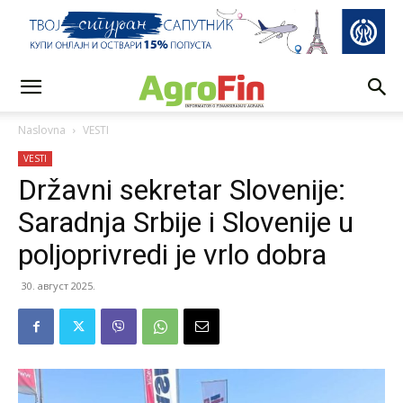
Naslovna
VESTI
VESTI
Državni sekretar Slovenije:
Saradnja Srbije i Slovenije u
poljoprivredi je vrlo dobra
30. август 2025.