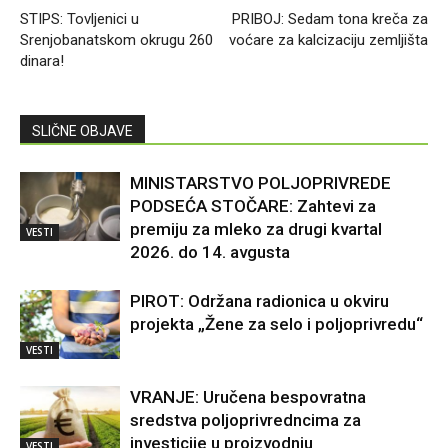
STIPS: Tovljenici u
PRIBOJ: Sedam tona kreča za
Srenjobanatskom okrugu 260
voćare za kalcizaciju zemljišta
dinara!
SLIČNE OBJAVE
MINISTARSTVO POLJOPRIVREDE
PODSEĆA STOČARE: Zahtevi za
premiju za mleko za drugi kvartal
VESTI
2026. do 14. avgusta
PIROT: Održana radionica u okviru
projekta „Žene za selo i poljoprivredu“
VESTI
VRANJE: Uručena bespovratna
sredstva poljoprivredncima za
investicije u proizvodnju
VESTI