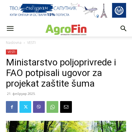
Naslovna
VESTI
VESTI
Ministarstvo poljoprivrede i
FAO potpisali ugovor za
projekat zaštite šuma
21. фебруар 2025.