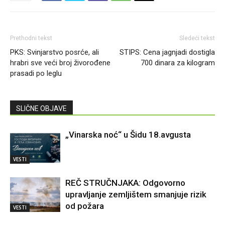
Prethodni tekst
Sledeći tekst
PKS: Svinjarstvo posrće, ali
STIPS: Cena jagnjadi dostigla
hrabri sve veći broj živorođene
700 dinara za kilogram
prasadi po leglu
SLIČNE OBJAVE
„Vinarska noć“ u Šidu 18.avgusta
VESTI
REČ STRUČNJAKA: Odgovorno
upravljanje zemljištem smanjuje rizik
od požara
VESTI