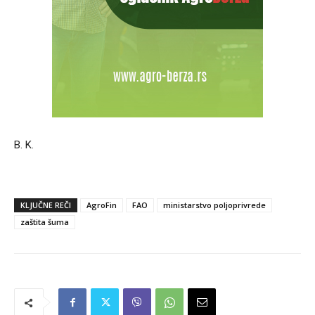
B. K.
KLJUČNE REČI
AgroFin
FAO
ministarstvo poljoprivrede
zaštita šuma