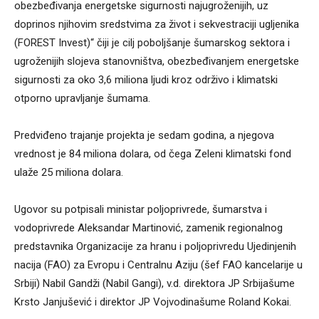
obezbeđivanja energetske sigurnosti najugroženijih, uz
doprinos njihovim sredstvima za život i sekvestraciji ugljenika
(FOREST Invest)“ čiji je cilj poboljšanje šumarskog sektora i
ugroženijih slojeva stanovništva, obezbeđivanjem energetske
sigurnosti za oko 3,6 miliona ljudi kroz održivo i klimatski
otporno upravljanje šumama.
Predviđeno trajanje projekta je sedam godina, a njegova
vrednost je 84 miliona dolara, od čega Zeleni klimatski fond
ulaže 25 miliona dolara.
Ugovor su potpisali ministar poljoprivrede, šumarstva i
vodoprivrede Aleksandar Martinović, zamenik regionalnog
predstavnika Organizacije za hranu i poljoprivredu Ujedinjenih
nacija (FAO) za Evropu i Centralnu Aziju (šef FAO kancelarije u
Srbiji) Nabil Gandži (Nabil Gangi), v.d. direktora JP Srbijašume
Krsto Janjušević i direktor JP Vojvodinašume Roland Kokai.