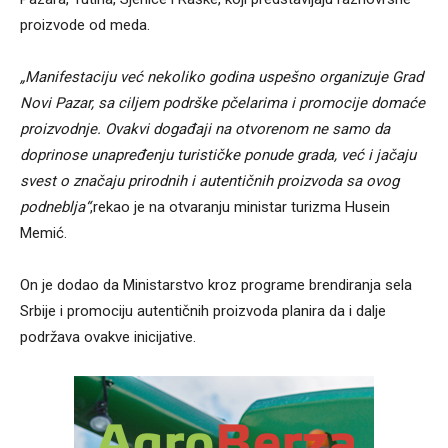
proizvode od meda.
„Manifestaciju već nekoliko godina uspešno organizuje Grad
Novi Pazar, sa ciljem podrške pčelarima i promocije domaće
proizvodnje. Ovakvi događaji na otvorenom ne samo da
doprinose unapređenju turističke ponude grada, već i jačaju
svest o značaju prirodnih i autentičnih proizvoda sa ovog
podneblja“
,rekao je na otvaranju ministar turizma Husein
Memić.
On je dodao da Ministarstvo kroz programe brendiranja sela
Srbije i promociju autentičnih proizvoda planira da i dalje
podržava ovakve inicijative.