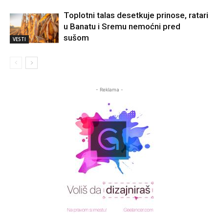
Toplotni talas desetkuje prinose, ratari
u Banatu i Sremu nemoćni pred
sušom
VESTI
- Reklama -