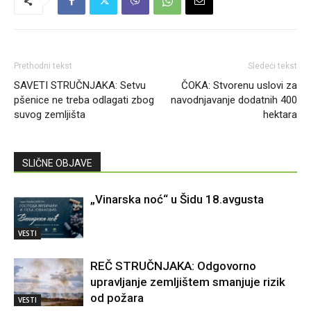
Prethodni tekst
Sledeći tekst
SAVETI STRUČNJAKA: Setvu
ČOKA: Stvorenu uslovi za
pšenice ne treba odlagati zbog
navodnjavanje dodatnih 400
suvog zemljišta
hektara
SLIČNE OBJAVE
„Vinarska noć“ u Šidu 18.avgusta
VESTI
REČ STRUČNJAKA: Odgovorno
upravljanje zemljištem smanjuje rizik
od požara
VESTI