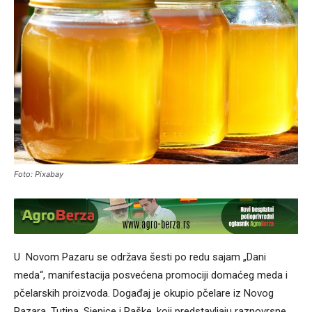
Foto: Pixabay
U Novom Pazaru se održava šesti po redu sajam „Dani
meda“, manifestacija posvećena promociji domaćeg meda i
pčelarskih proizvoda. Događaj je okupio pčelare iz Novog
Pazara, Tutina, Sjenice i Raške, koji predstavljaju raznovrsne