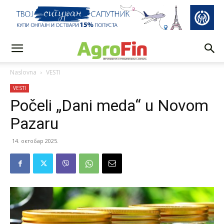
Naslovna
VESTI
VESTI
Počeli „Dani meda“ u Novom
Pazaru
14. октобар 2025.