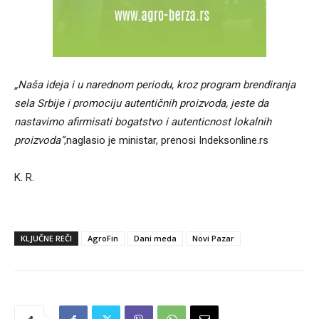
„Naša ideja i u narednom periodu, kroz program brendiranja
sela Srbije i promociju autentičnih proizvoda, jeste da
nastavimo afirmisati bogatstvo i autenticnost lokalnih
proizvoda“
,naglasio je ministar, prenosi Indeksonline.rs
K. R.
KLJUČNE REČI
AgroFin
Dani meda
Novi Pazar