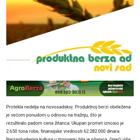
Protekla nedelja na novosadskoj Produktnoj berzi obeležena
je većom ponudom u odnosu na tražnju, što je
rezultiralo padom cena žitarica. Ukupan promet iznosio je
2.650 tona robe, finansijske vrednosti 62.282.000 dinara.
Najzastupljenija kultura u trgovanju bila je pšenica, čineći više