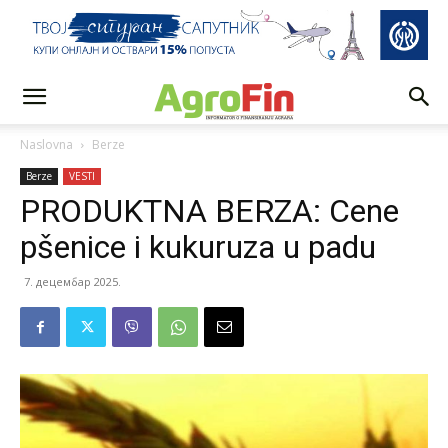
Naslovna
Berze
Berze
VESTI
PRODUKTNA BERZA: Cene
pšenice i kukuruza u padu
7. децембар 2025.