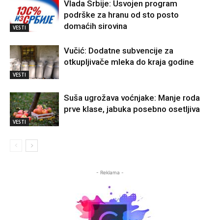
Vlada Srbije: Usvojen program
podrške za hranu od sto posto
domaćih sirovina
VESTI
Vučić: Dodatne subvencije za
otkupljivače mleka do kraja godine
VESTI
Suša ugrožava voćnjake: Manje roda
prve klase, jabuka posebno osetljiva
VESTI
- Reklama -