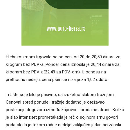
Hlebnim zrnom trgovalo se po ceni od 20 do 20,50 dinara za
kilogram bez PDV-a. Ponder cena iznosila je 20,44 dinara za
kilogram bez PDV-a(22,49 sa PDV-om). U odnosu na
prethodnu nedelju, cena pšenice niža je za 1,02 odsto.
Tržište soje bilo je pasivno, sa izuzetno slabom tražnjom.
Cenovni spred ponude i tražnje dodatno je otežavao
postizanje dogovora između kupovne i prodajne strane. Koliko
je slab intenzitet prometakada je reč o sojinom zrnu govori
podatak da je tokom radne nedelje zaključen jedan berzanski