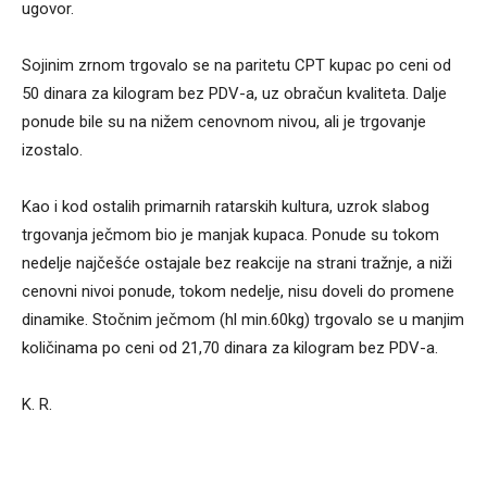
ugovor.
Sojinim zrnom trgovalo se na paritetu CPT kupac po ceni od
50 dinara za kilogram bez PDV-a, uz obračun kvaliteta. Dalje
ponude bile su na nižem cenovnom nivou, ali je trgovanje
izostalo.
Kao i kod ostalih primarnih ratarskih kultura, uzrok slabog
trgovanja ječmom bio je manjak kupaca. Ponude su tokom
nedelje najčešće ostajale bez reakcije na strani tražnje, a niži
cenovni nivoi ponude, tokom nedelje, nisu doveli do promene
dinamike. Stočnim ječmom (hl min.60kg) trgovalo se u manjim
količinama po ceni od 21,70 dinara za kilogram bez PDV-a.
K. R.