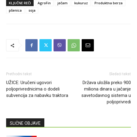
KLJUČNE REČI
AgroFin
ječam
kukuruz
Produktna berza
pšenica
soja
Prethodni tekst
Sledeći tekst
UŽICE: Uručeni ugovori
Država uložila preko 900
poljoprivrednicima o dodeli
miliona dinara u jačanje
subvencija za nabavku traktora
savetodavnog sistema u
poljoprivredi
SLIČNE OBJAVE