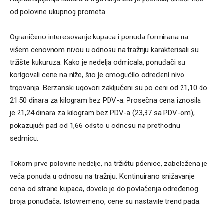
od polovine ukupnog prometa.
Ograničeno interesovanje kupaca i ponuda formirana na
višem cenovnom nivou u odnosu na tražnju karakterisali su
tržište kukuruza. Kako je nedelja odmicala, ponuđači su
korigovali cene na niže, što je omogućilo određeni nivo
trgovanja. Berzanski ugovori zaključeni su po ceni od 21,10 do
21,50 dinara za kilogram bez PDV-a. Prosečna cena iznosila
je 21,24 dinara za kilogram bez PDV-a (23,37 sa PDV-om),
pokazujući pad od 1,66 odsto u odnosu na prethodnu
sedmicu.
Tokom prve polovine nedelje, na tržištu pšenice, zabeležena je
veća ponuda u odnosu na tražnju. Kontinuirano snižavanje
cena od strane kupaca, dovelo je do povlačenja određenog
broja ponuđača. Istovremeno, cene su nastavile trend pada.