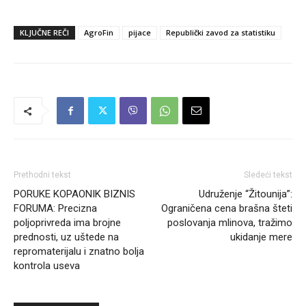
KLJUČNE REČI
AgroFin
pijace
Republički zavod za statistiku
Prethodni tekst
Sledeći tekst
PORUKE KOPAONIK BIZNIS
Udruženje “Žitounija”:
FORUMA: Precizna
Ograničena cena brašna šteti
poljoprivreda ima brojne
poslovanja mlinova, tražimo
prednosti, uz uštede na
ukidanje mere
repromaterijalu i znatno bolja
kontrola useva