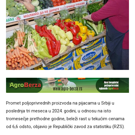
Promet poljoprivrednih proizvoda na pijacama u Srbiji u
poslednja tri meseca u 2024. godini, u odnosu na isto
tromesečje prethodne godine, beleži rast u tekućim cenama
od 6,6 odsto, objavio je Republički zavod za statistiku (RZS).