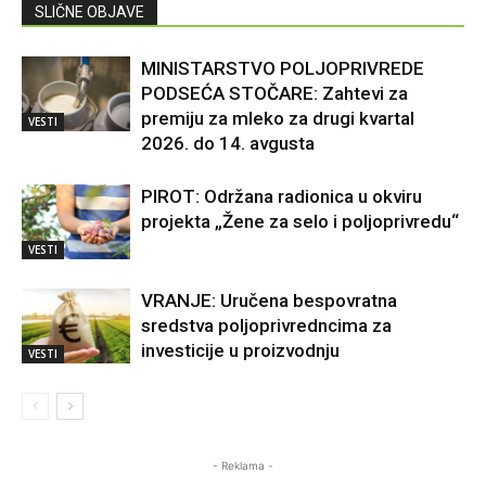
SLIČNE OBJAVE
MINISTARSTVO POLJOPRIVREDE
PODSEĆA STOČARE: Zahtevi za
premiju za mleko za drugi kvartal
VESTI
2026. do 14. avgusta
PIROT: Održana radionica u okviru
projekta „Žene za selo i poljoprivredu“
VESTI
VRANJE: Uručena bespovratna
sredstva poljoprivredncima za
investicije u proizvodnju
VESTI
- Reklama -