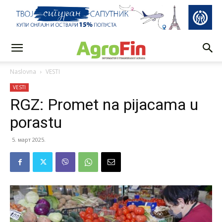
Naslovna
VESTI
VESTI
RGZ: Promet na pijacama u
porastu
5. март 2025.