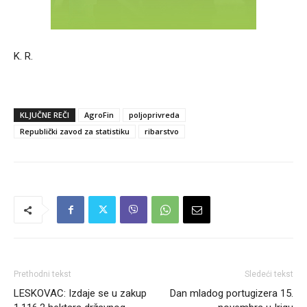
K. R.
KLJUČNE REČI
AgroFin
poljoprivreda
Republički zavod za statistiku
ribarstvo
Prethodni tekst
Sledeći tekst
LESKOVAC: Izdaje se u zakup
Dan mladog portugizera 15.