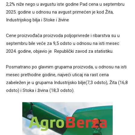
2,2% niže nego u avgustu iste godine Pad cena u septembru
2025. godine u odnosu na avgust primećen je kod Žita,
Industrijskog bilja i Stoke i živine
Cene proizvođača proizvoda poljoprivrede i ribarstva su u
septembru bile veće za 9,5 odsto u odnosu na isti mesec
2024. godine, objavio je Republički zavod za statistiku.
Posmatrano po glavnim grupama proizvoda, u odnosu na isti
mesec prethodne godine, najveći uticaj na rast cena
zabeležen je u grupama Industrijsko bilje(7,3 odsto), Žita (16,8
odsto) i Stoka i živina (18,3 odsto).