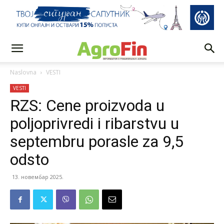
Naslovna
VESTI
VESTI
RZS: Cene proizvoda u
poljoprivredi i ribarstvu u
septembru porasle za 9,5
odsto
13. новембар 2025.