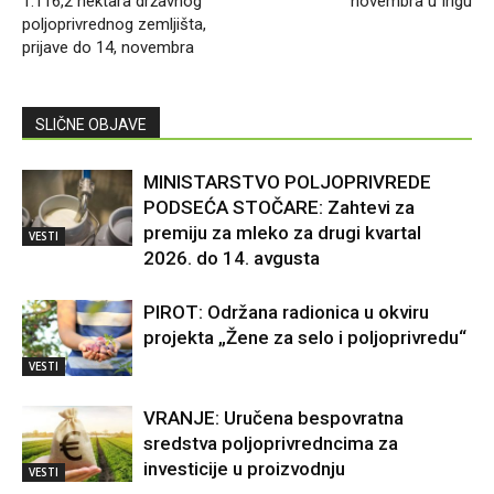
1.116,2 hektara državnog
novembra u Irigu
poljoprivrednog zemljišta,
prijave do 14, novembra
SLIČNE OBJAVE
MINISTARSTVO POLJOPRIVREDE
PODSEĆA STOČARE: Zahtevi za
premiju za mleko za drugi kvartal
VESTI
2026. do 14. avgusta
PIROT: Održana radionica u okviru
projekta „Žene za selo i poljoprivredu“
VESTI
VRANJE: Uručena bespovratna
sredstva poljoprivredncima za
investicije u proizvodnju
VESTI