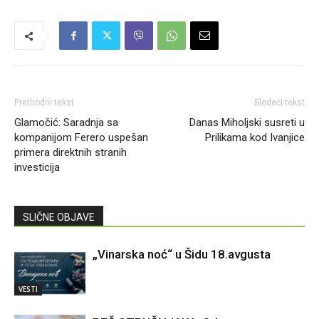
Prethodni tekst
Sledeći tekst
Glamočić: Saradnja sa
Danas Miholjski susreti u
kompanijom Ferero uspešan
Prilikama kod Ivanjice
primera direktnih stranih
investicija
SLIČNE OBJAVE
„Vinarska noć“ u Šidu 18.avgusta
VESTI