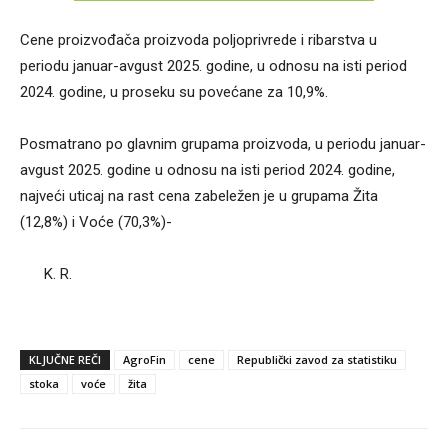
Cene proizvođača proizvoda poljoprivrede i ribarstva u
periodu januar-avgust 2025. godine, u odnosu na isti period
2024. godine, u proseku su povećane za 10,9%.
Posmatrano po glavnim grupama proizvoda, u periodu januar-
avgust 2025. godine u odnosu na isti period 2024. godine,
najveći uticaj na rast cena zabeležen je u grupama Žita
(12,8%) i Voće (70,3%)-
K. R.
KLJUČNE REČI
AgroFin
cene
Republički zavod za statistiku
stoka
voće
žita