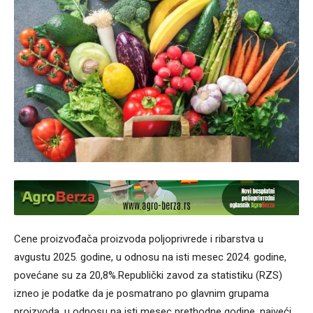
Cene proizvođača proizvoda poljoprivrede i ribarstva u
avgustu 2025. godine, u odnosu na isti mesec 2024. godine,
povećane su za 20,8%.Republički zavod za statistiku (RZS)
izneo je podatke da je posmatrano po glavnim grupama
proizvoda, u odnosu na isti mesec prethodne godine, najveći