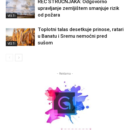
REČ STRUČNJAKA: Odgovorno
upravljanje zemljištem smanjuje rizik
od požara
VESTI
Toplotni talas desetkuje prinose, ratari
u Banatu i Sremu nemoćni pred
sušom
VESTI
- Reklama -