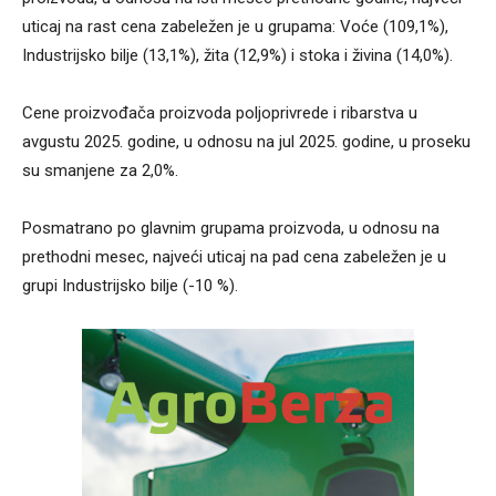
uticaj na rast cena zabeležen je u grupama: Voće (109,1%),
Industrijsko bilje (13,1%), žita (12,9%) i stoka i živina (14,0%).
Cene proizvođača proizvoda poljoprivrede i ribarstva u
avgustu 2025. godine, u odnosu na jul 2025. godine, u proseku
su smanjene za 2,0%.
Posmatrano po glavnim grupama proizvoda, u odnosu na
prethodni mesec, najveći uticaj na pad cena zabeležen je u
grupi Industrijsko bilje (-10 %).