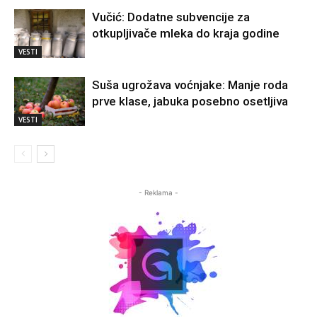
Vučić: Dodatne subvencije za
otkupljivače mleka do kraja godine
VESTI
Suša ugrožava voćnjake: Manje roda
prve klase, jabuka posebno osetljiva
VESTI
- Reklama -