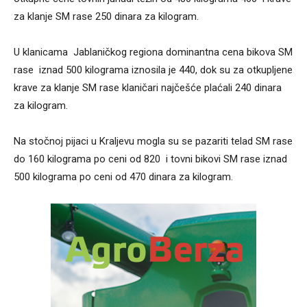
za klanje SM rase 250 dinara za kilogram.
U klanicama Jablaničkog regiona dominantna cena bikova SM
rase iznad 500 kilograma iznosila je 440, dok su za otkupljene
krave za klanje SM rase klaničari najčešće plaćali 240 dinara
za kilogram.
Na stočnoj pijaci u Kraljevu mogla su se pazariti telad SM rase
do 160 kilograma po ceni od 820 i tovni bikovi SM rase iznad
500 kilograma po ceni od 470 dinara za kilogram.