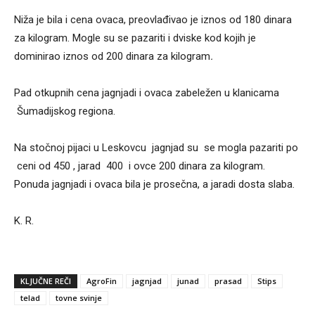
Niža je bila i cena ovaca, preovlađivao je iznos od 180 dinara
za kilogram. Mogle su se pazariti i dviske kod kojih je
dominirao iznos od 200 dinara za kilogram
.
Pad otkupnih cena jagnjadi i ovaca zabeležen u klanicama
Šumadijskog regiona.
Na stočnoj pijaci u Leskovcu jagnjad su se mogla pazariti po
ceni od 450 , jarad 400 i ovce 200 dinara za kilogram.
Ponuda jagnjadi i ovaca bila je prosečna, a jaradi dosta slaba.
K. R.
KLJUČNE REČI
AgroFin
jagnjad
junad
prasad
Stips
telad
tovne svinje