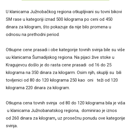
U klanicama Južnobačkog regiona otkupljivani su tovni bikovi
SM rase u kategoriji iznad 500 kilograma po ceni od 450
dinara za kilogram, što pokazuje da nije bilo promena u
odnosu na prethodni period.
Otkupne cene prasadi i obe kategorije tovnih svinja bile su više
uu klanicama Šumadijskog regiona. Na pijaci žive stoke u
Kragujevcu došlo je do rasta cene prasadi od 16 do 25
kilograma na 350 dinara za kilogarm. Osim njih, skuplji su bili
tovljenici od 80 do 120 kilograma 250 kao oni teži od 120
kilograma 220 dinara za kilogram.
Otkupna cena tovnih svinja od 80 do 120 kilograma bila je viša
u klanicama Južnobanatskog regiona, dominirao je iznos
od 260 dinara za kilogram
,
uz prosečnu ponudu ove kategorije
svinja
.