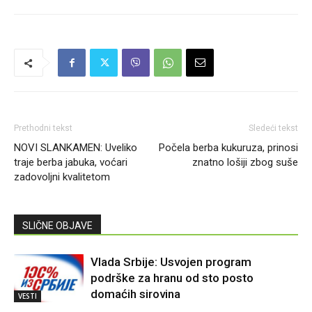
Prethodni tekst
Sledeći tekst
NOVI SLANKAMEN: Uveliko
Počela berba kukuruza, prinosi
traje berba jabuka, voćari
znatno lošiji zbog suše
zadovoljni kvalitetom
SLIČNE OBJAVE
Vlada Srbije: Usvojen program
podrške za hranu od sto posto
domaćih sirovina
VESTI