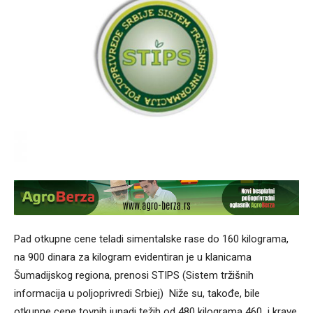
Pad otkupne cene teladi simentalske rase do 160 kilograma,
na 900 dinara za kilogram evidentiran je u klanicama
Šumadijskog regiona, prenosi STIPS (Sistem tržišnih
informacija u poljoprivredi Srbiej) Niže su, takođe, bile
otkupne cene tovnih junadi težih od 480 kilograma 460 i krave