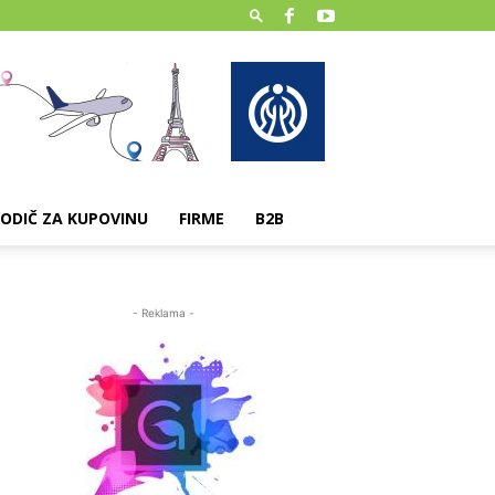
ODIČ ZA KUPOVINU
FIRME
B2B
- Reklama -