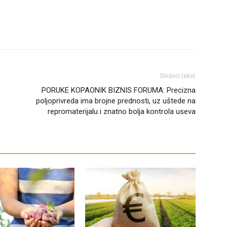
Sledeći tekst
PORUKE KOPAONIK BIZNIS FORUMA: Precizna
poljoprivreda ima brojne prednosti, uz uštede na
repromaterijalu i znatno bolja kontrola useva