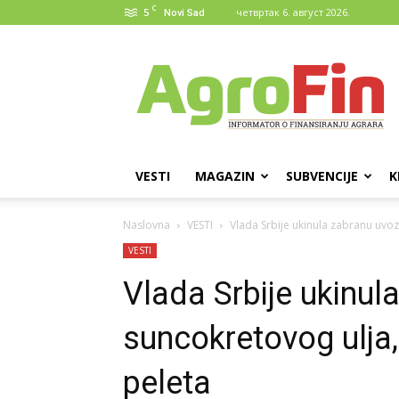
C
5
четвртак 6. август 2026.
Novi Sad
AgroFin
VESTI
MAGAZIN
SUBVENCIJE
K
Naslovna
VESTI
Vlada Srbije ukinula zabranu uvo
VESTI
Vlada Srbije ukinul
suncokretovog ulja,
peleta