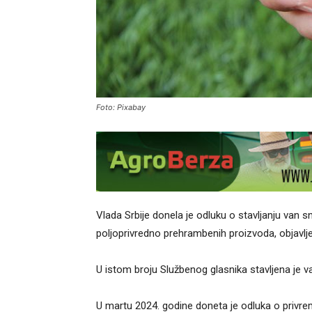
Foto: Pixabay
Vlada Srbije donela je odluku o stavljanju van
poljoprivredno prehrambenih proizvoda, objavlj
U istom broju Službenog glasnika stavljena je v
U martu 2024. godine doneta je odluka o privre