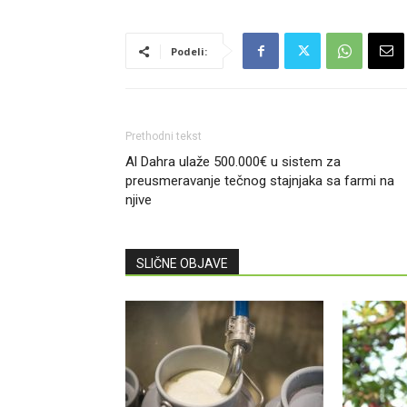
Podeli:
Prethodni tekst
Al Dahra ulaže 500.000€ u sistem za
preusmeravanje tečnog stajnjaka sa farmi na
njive
SLIČNE OBJAVE