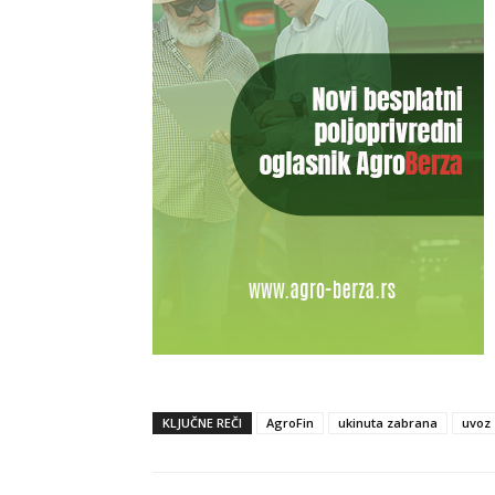
KLJUČNE REČI
AgroFin
ukinuta zabrana
uvoz