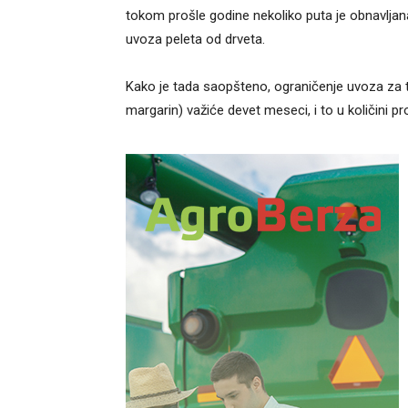
tokom prošle godine nekoliko puta je obnavljan
uvoza peleta od drveta.
Kako je tada saopšteno, ograničenje uvoza za t
margarin) važiće devet meseci, i to u količini p