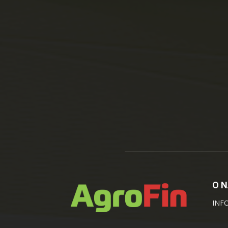
O 
INF