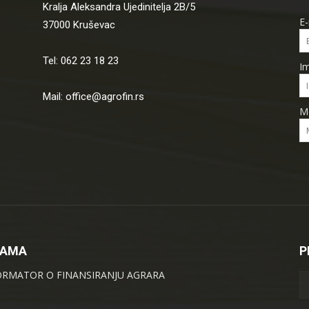
Kralja Aleksandra Ujedinitelja 2B/5
E-
37000 Kruševac
Tel: 062 23 18 23
I
Mail: office@agrofin.rs
M
NAMA
P
ORMATOR O FINANSIRANJU AGRARA