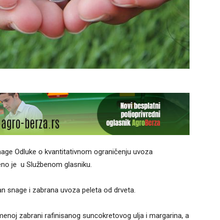
 snage Odluke o kvantitativnom ograničenju uvoza
eno je u Službenom glasniku.
an snage i zabrana uvoza peleta od drveta.
menoj zabrani rafinisanog suncokretovog ulja i margarina, a