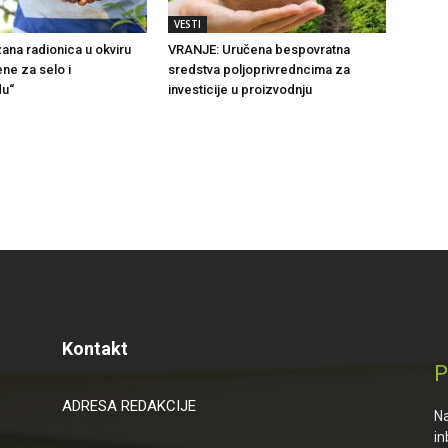
VESTI
ana radionica u okviru
VRANJE: Uručena bespovratna
ne za selo i
sredstva poljoprivredncima za
du“
investicije u proizvodnju
Kontakt
P
ADRESA REDAKCIJE
Na
in