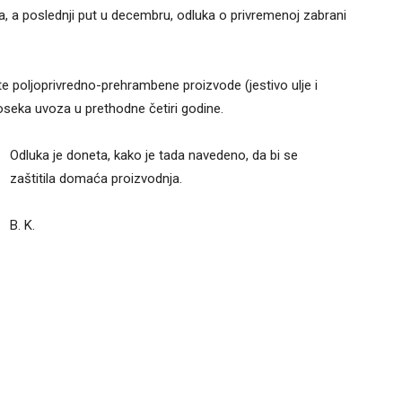
a, a poslednji put u decembru, odluka o privremenoj zabrani
e poljoprivredno-prehrambene proizvode (jestivo ulje i
roseka uvoza u prethodne četiri godine.
Odluka je doneta, kako je tada navedeno, da bi se
zaštitila domaća proizvodnja.
B. K.