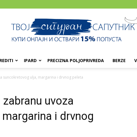
REDITI
IPARD
PRECIZNA POLJOPRIVREDA
BERZE
V
za suncokretovog ulja, margarina i drvnog peleta
a zabranu uvoza
 margarina i drvnog