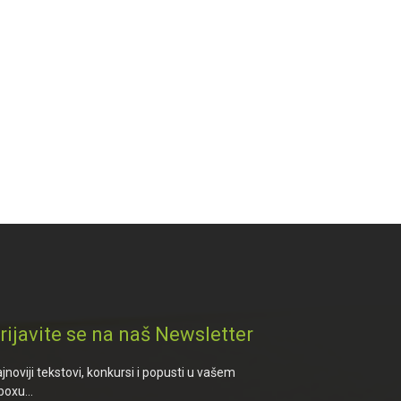
rijavite se na naš Newsletter
jnoviji tekstovi, konkursi i popusti u vašem
boxu...