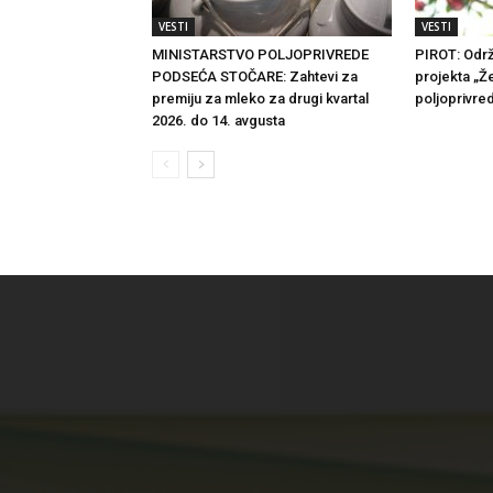
VESTI
VESTI
MINISTARSTVO POLJOPRIVREDE
PIROT: Održ
PODSEĆA STOČARE: Zahtevi za
projekta „Že
premiju za mleko za drugi kvartal
poljoprivre
2026. do 14. avgusta