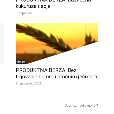
kukuruza i soje
5. април 2026.
Berze
PRODUKTNA BERZA: Bez
trgovanja sojom i stočnim ječmom
21. децембар 2025.
Stranica 1 od ukupno 7