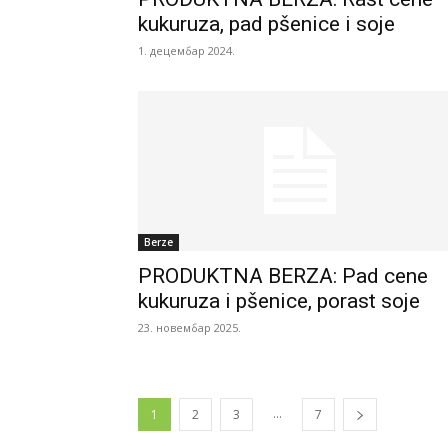
kukuruza, pad pšenice i soje
1. децембар 2024.
Berze
PRODUKTNA BERZA: Pad cene
kukuruza i pšenice, porast soje
23. новембар 2025.
...
1
2
3
7