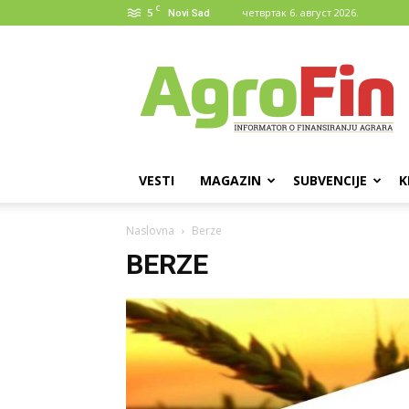
C
5
четвртак 6. август 2026.
Novi Sad
AgroFin
VESTI
MAGAZIN
SUBVENCIJE
K
Naslovna
Berze
BERZE