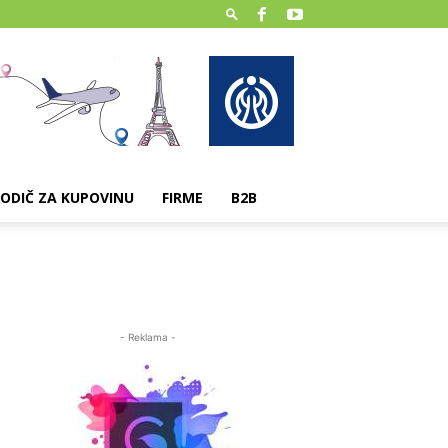
ODIČ ZA KUPOVINU
FIRME
B2B
- Reklama -