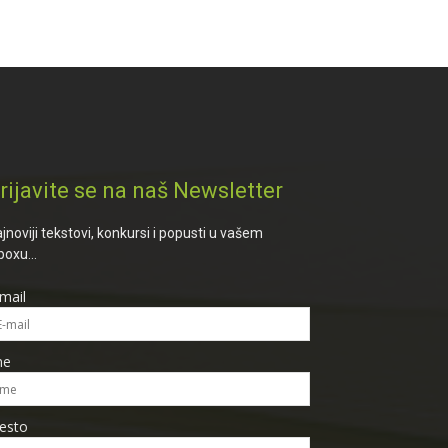
rijavite se na naš Newsletter
jnoviji tekstovi, konkursi i popusti u vašem
boxu...
mail
me
esto