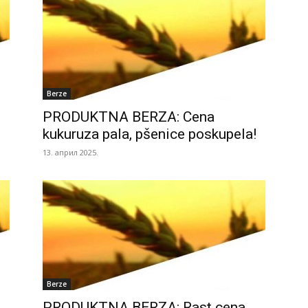
Berze
PRODUKTNA BERZA: Cena
kukuruza pala, pšenice poskupela!
13. април 2025.
Berze
PRODUKTNA BERZA: Rast cena