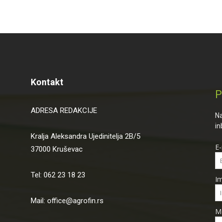
Kontakt
P
ADRESA REDAKCIJE
Na
in
Kralja Aleksandra Ujedinitelja 2B/5
E-
37000 Kruševac
Tel: 062 23 18 23
I
Mail: office@agrofin.rs
M