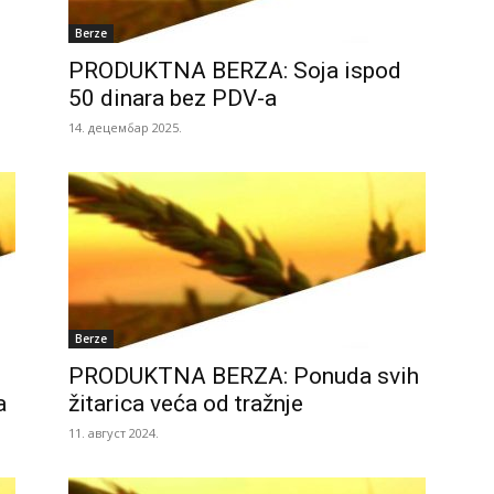
Berze
PRODUKTNA BERZA: Soja ispod
50 dinara bez PDV-a
14. децембар 2025.
Berze
PRODUKTNA BERZA: Ponuda svih
a
žitarica veća od tražnje
11. август 2024.