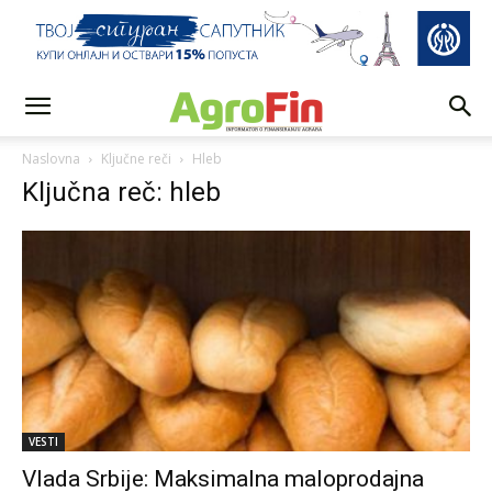
Naslovna
Ključne reči
Hleb
Ključna reč: hleb
VESTI
Vlada Srbije: Maksimalna maloprodajna