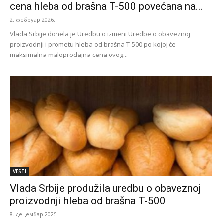
cena hleba od brašna T-500 povećana na...
2. фебруар 2026.
Vlada Srbije donela je Uredbu o izmeni Uredbe o obaveznoj
proizvodnji i prometu hleba od brašna T-500 po kojoj će
maksimalna maloprodajna cena ovog...
VESTI
Vlada Srbije produžila uredbu o obaveznoj
proizvodnji hleba od brašna T-500
8. децембар 2025.