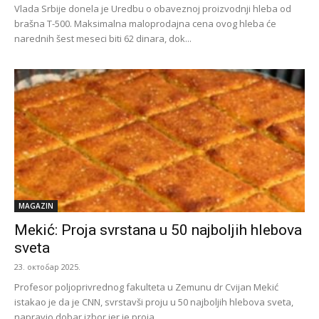
Vlada Srbije donela je Uredbu o obaveznoj proizvodnji hleba od
brašna T-500. Maksimalna maloprodajna cena ovog hleba će
narednih šest meseci biti 62 dinara, dok...
MAGAZIN
Mekić: Proja svrstana u 50 najboljih hlebova
sveta
23. октобар 2025.
Profesor poljoprivrednog fakulteta u Zemunu dr Cvijan Mekić
istakao je da je CNN, svrstavši proju u 50 najboljih hlebova sveta,
napravio dobar izbor jer je proja...