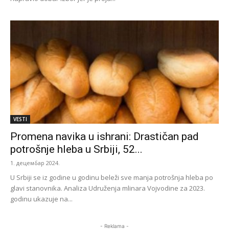
VESTI
Promena navika u ishrani: Drastičan pad
potrošnje hleba u Srbiji, 52...
1. децембар 2024.
U Srbiji se iz godine u godinu beleži sve manja potrošnja hleba po
glavi stanovnika. Analiza Udruženja mlinara Vojvodine za 2023.
godinu ukazuje na...
- Reklama -