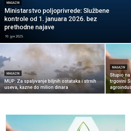
MAGAZIN
Ministarstvo poljoprivrede: Službene
kontrole od 1. januara 2026. bez
prethodne najave
10. јун 2025.
MAGAZIN
MAGAZIN
Stupio n
MUP: Za spaljivanje biljnih ostataka i strnih
trgovini 
useva, kazne do milion dinara
agroindus