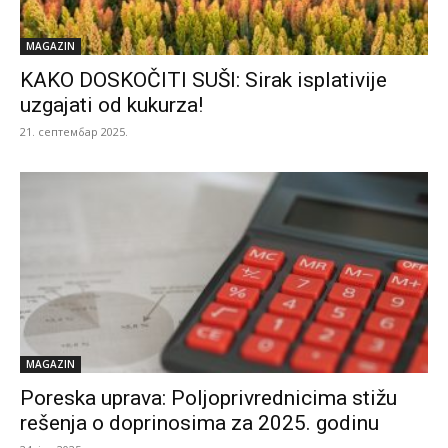
MAGAZIN
KAKO DOSKOČITI SUŠI: Sirak isplativije
uzgajati od kukurza!
21. септембар 2025.
MAGAZIN
Poreska uprava: Poljoprivrednicima stižu
rešenja o doprinosima za 2025. godinu