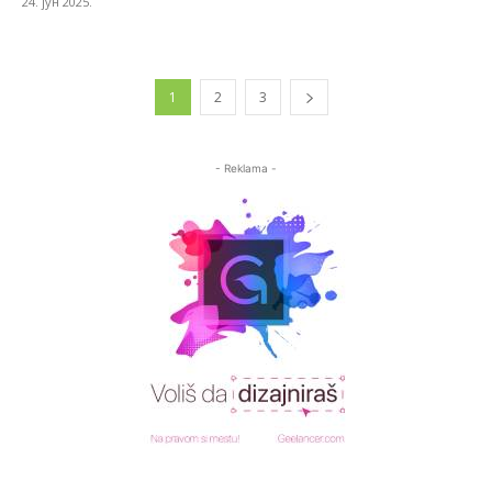
24. јун 2025.
1
2
3
- Reklama -