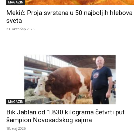
MAGAZIN
Mekić: Proja svrstana u 50 najboljih hlebova
sveta
23. октобар 2025.
MAGAZIN
Bik Jablan od 1.830 kilograma četvrti put
šampion Novosadskog sajma
18. мај 2026.