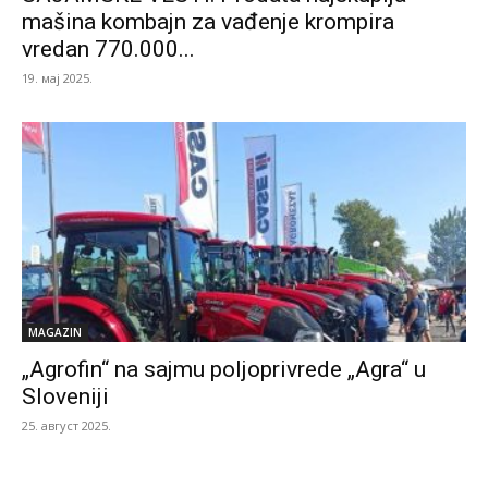
mašina kombajn za vađenje krompira
vredan 770.000...
19. мај 2025.
MAGAZIN
„Agrofin“ na sajmu poljoprivrede „Agra“ u
Sloveniji
25. август 2025.