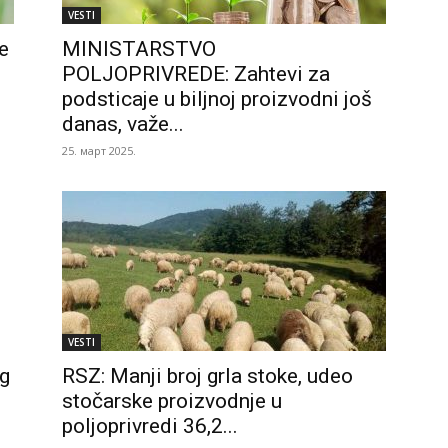
VESTI
e
MINISTARSTVO
POLJOPRIVREDE: Zahtevi za
podsticaje u biljnoj proizvodni još
danas, važe...
25. март 2025.
VESTI
g
RSZ: Manji broj grla stoke, udeo
stočarske proizvodnje u
poljoprivredi 36,2...