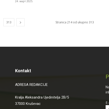
24. март 2025.
313
Stranica 214 od ukupno 313
Kontakt
P
ADRESA REDAKCIJE
Na
in
Kralja Aleksandra Ujedinitelja 2B/5
E-
37000 Kruševac