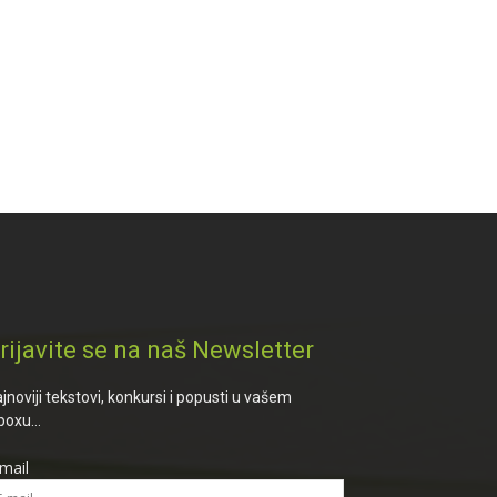
rijavite se na naš Newsletter
jnoviji tekstovi, konkursi i popusti u vašem
boxu...
mail