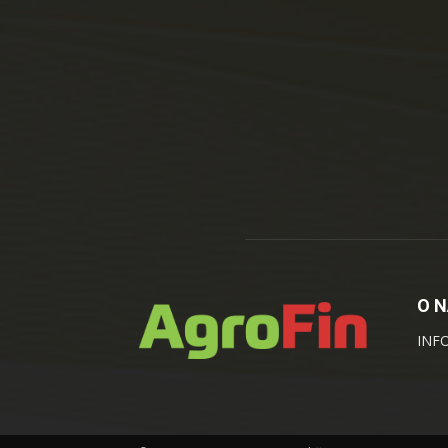
O 
INF