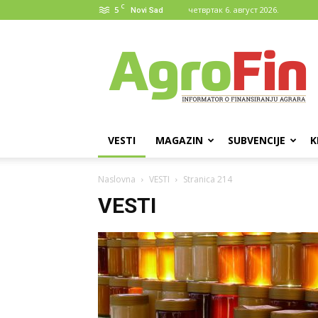
C
5
четвртак 6. август 2026.
Novi Sad
AgroFin
VESTI
MAGAZIN
SUBVENCIJE
K
Naslovna
VESTI
Stranica 214
VESTI