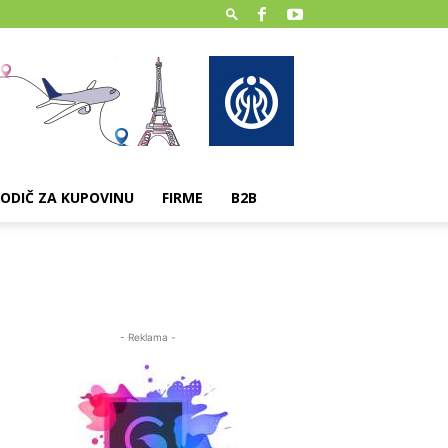
ODIČ ZA KUPOVINU
FIRME
B2B
- Reklama -