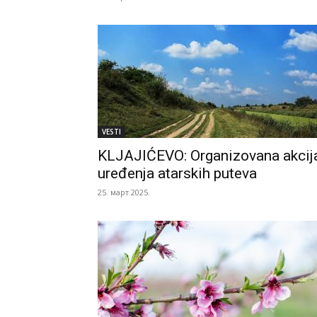
VESTI
KLJAJIĆEVO: Organizovana akcij
uređenja atarskih puteva
25. март 2025.