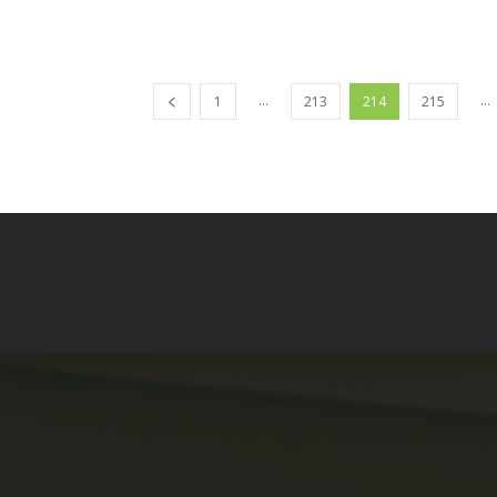
...
...
1
213
214
215