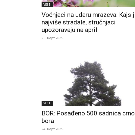
VESTI
Voćnjaci na udaru mrazeva: Kajsij
najviše stradale, stručnjaci
upozoravaju na april
25. март 2025.
VESTI
BOR: Posađeno 500 sadnica crno
bora
24. март 2025.