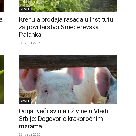
VESTI
a
Krenula prodaja rasada u Institutu
za povrtarstvo Smederevska
Palanka
26. март 2025.
VESTI
Odgajivači svinja i živine u Vladi
Srbije: Dogovor o krakoročnim
merama...
26. март 2025.